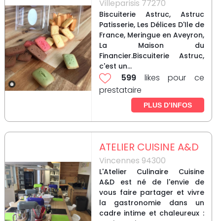
Villeparisis 77270
Biscuiterie Astruc, Astruc
Patisserie, Les Délices D'Ile de
France, Meringue en Aveyron,
La Maison du
Financier.Biscuiterie Astruc,
c'est un...
599
likes pour ce
prestataire
PLUS D’INFOS
ATELIER CUISINE A&D
Vincennes 94300
L'Atelier Culinaire Cuisine
A&D est né de l'envie de
vous faire partager et vivre
la gastronomie dans un
cadre intime et chaleureux :