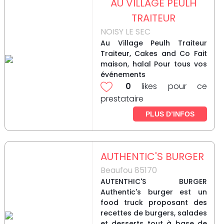
AU VILLAGE PEULH
TRAITEUR
NOISY LE SEC
Au Village Peulh Traiteur
Traiteur, Cakes and Co Fait
maison, halal Pour tous vos
événements
0
likes pour ce
prestataire
PLUS D’INFOS
AUTHENTIC'S BURGER
Beaufou 85170
AUTENTHIC'S BURGER
Authentic's burger est un
food truck proposant des
recettes de burgers, salades
et desserts tout à base de