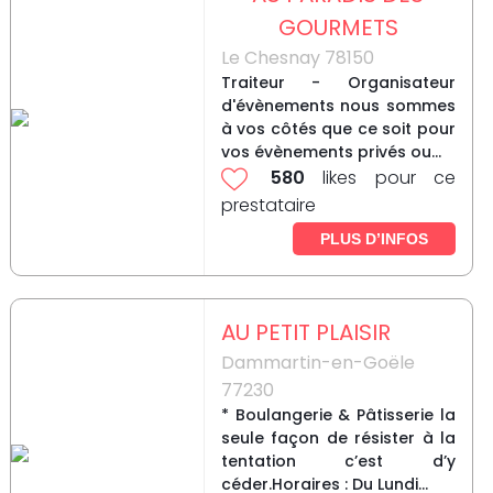
GOURMETS
Le Chesnay 78150
Traiteur - Organisateur
d'évènements nous sommes
à vos côtés que ce soit pour
vos évènements privés ou...
580
likes pour ce
prestataire
PLUS D’INFOS
AU PETIT PLAISIR
Dammartin-en-Goële
77230
* Boulangerie & Pâtisserie la
seule façon de résister à la
tentation c’est d’y
céder.Horaires : Du Lundi...