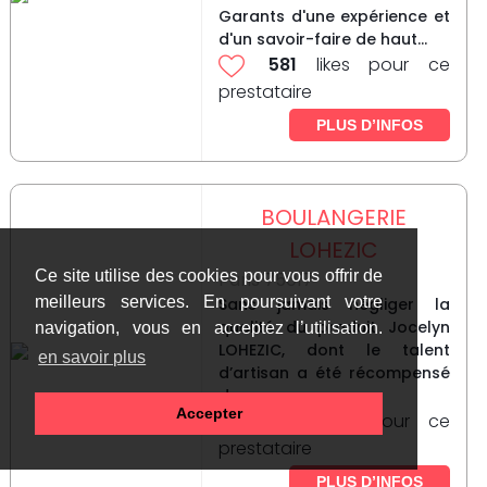
Garants d'une expérience et
d'un savoir-faire de haut...
581
likes pour ce
prestataire
PLUS D’INFOS
BOULANGERIE
LOHEZIC
Ce site utilise des cookies pour vous offrir de
Paris 75017
meilleurs services. En poursuivant votre
Sans jamais négliger la
qualité du produit Jocelyn
navigation, vous en acceptez l’utilisation.
LOHEZIC, dont le talent
en savoir plus
d’artisan a été récompensé
de...
Accepter
592
likes pour ce
prestataire
PLUS D’INFOS