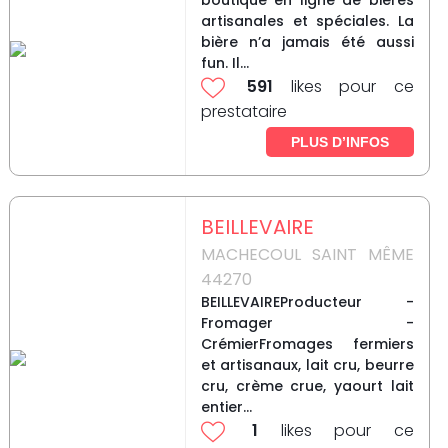
boutique en ligne de bières
artisanales et spéciales. La
bière n’a jamais été aussi
fun. Il...
591
likes pour ce
prestataire
PLUS D’INFOS
BEILLEVAIRE
MACHECOUL SAINT MÊME
44270
BEILLEVAIREProducteur -
Fromager -
CrémierFromages fermiers
et artisanaux, lait cru, beurre
cru, crème crue, yaourt lait
entier...
1
likes pour ce