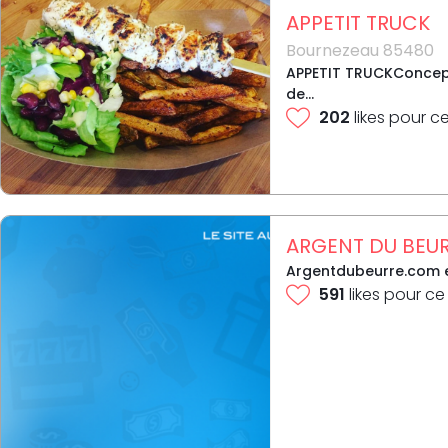
APPETIT TRUCK
Bournezeau 85480
APPETIT TRUCKConcept
de...
202
likes pour c
ARGENT DU BEU
Argentdubeurre.com est
591
likes pour ce