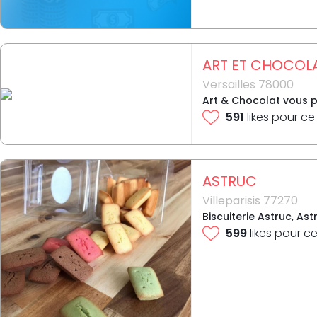
ART ET CHOCOL
Versailles 78000
Art & Chocolat vous pr
591
likes pour ce
ASTRUC
Villeparisis 77270
Biscuiterie Astruc, Ast
599
likes pour ce