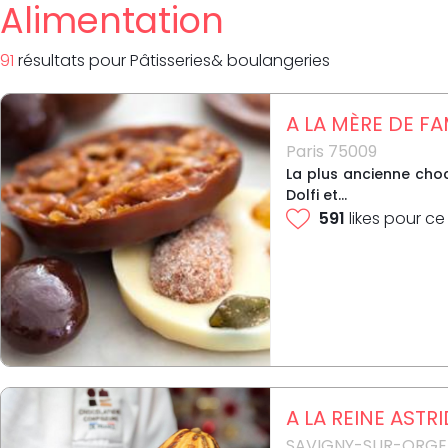
Alimentation
91
résultat
s
pour
Pâtisseries& boulangeries
A LA MÈRE DE FA
Paris 75009
La plus ancienne choc
Dolfi et...
591
likes pour ce
A LA REINE ASTR
SAVIGNY-SUR-ORGE 