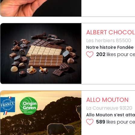
ALBERT CHOCOL
Les herbiers 85500
Notre histoire Fondée 
202
likes pour c
ALLO MOUTON
La Courneuve 93120
Allo Mouton s’est att
589
likes pour ce