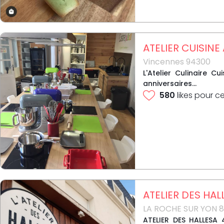
ATELIER CUISINE
Vincennes 94300
L'Atelier Culinaire 
anniversaires...
580
likes pour c
ATELIER DES HAL
LA ROCHE SUR YON 
ATELIER DES HALLESA 