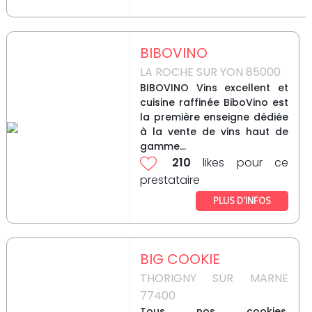
BIBOVINO
LA ROCHE SUR YON 85000
BIBOVINO Vins excellent et
cuisine raffinée BiboVino est
la première enseigne dédiée
à la vente de vins haut de
gamme...
210
likes pour ce
prestataire
PLUS D’INFOS
BIG COOKIE
THORIGNY SUR MARNE
77400
Tous nos cookies,