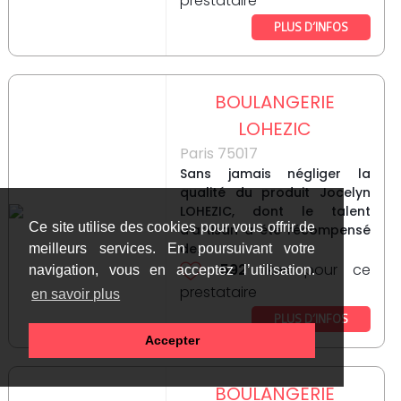
prestataire
PLUS D’INFOS
BOULANGERIE
LOHEZIC
Paris 75017
Sans jamais négliger la
qualité du produit Jocelyn
LOHEZIC, dont le talent
Ce site utilise des cookies pour vous offrir de
d’artisan a été récompensé
de...
meilleurs services. En poursuivant votre
592
likes pour ce
navigation, vous en acceptez l’utilisation.
prestataire
en savoir plus
PLUS D’INFOS
Accepter
BOULANGERIE