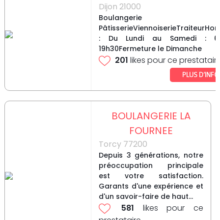
Dijon 21000
Boulangerie
PâtisserieViennoiserieTraiteurHor
: Du Lundi au Samedi : 
19h30Fermeture le Dimanche
201
likes pour ce prestatair
PLUS D’INFO
BOULANGERIE LA
FOURNEE
Torcy 77200
Depuis 3 générations, notre
préoccupation principale
est votre satisfaction.
Garants d'une expérience et
d'un savoir-faire de haut...
581
likes pour ce