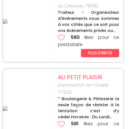
Le Chesnay 78150
Traiteur - Organisateur
d'évènements nous sommes
à vos côtés que ce soit pour
vos évènements privés ou...
580
likes pour ce
prestataire
PLUS D’INFOS
AU PETIT PLAISIR
Dammartin-en-Goële
77230
* Boulangerie & Pâtisserie la
seule façon de résister à la
tentation c’est d’y
céder.Horaires : Du Lundi...
581
likes pour ce