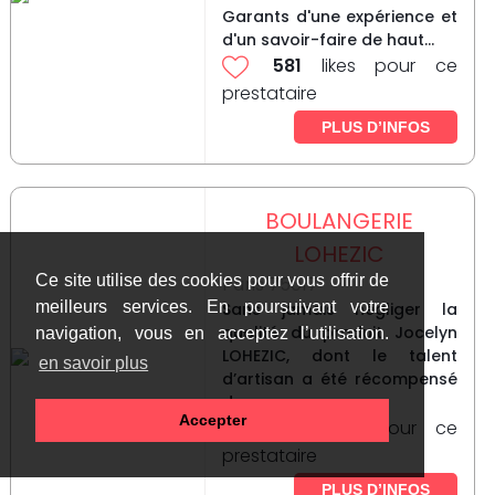
Garants d'une expérience et
d'un savoir-faire de haut...
581
likes pour ce
prestataire
PLUS D’INFOS
BOULANGERIE
LOHEZIC
Ce site utilise des cookies pour vous offrir de
Paris 75017
meilleurs services. En poursuivant votre
Sans jamais négliger la
qualité du produit Jocelyn
navigation, vous en acceptez l’utilisation.
LOHEZIC, dont le talent
en savoir plus
d’artisan a été récompensé
de...
Accepter
592
likes pour ce
prestataire
PLUS D’INFOS