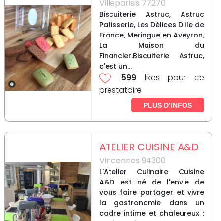
Villeparisis 77270
Biscuiterie Astruc, Astruc
Patisserie, Les Délices D'Ile de
France, Meringue en Aveyron,
La Maison du
Financier.Biscuiterie Astruc,
c'est un...
599
likes pour ce
prestataire
PLUS D’INFOS
ATELIER CUISINE A&D
Vincennes 94300
L'Atelier Culinaire Cuisine
A&D est né de l'envie de
vous faire partager et vivre
la gastronomie dans un
cadre intime et chaleureux :