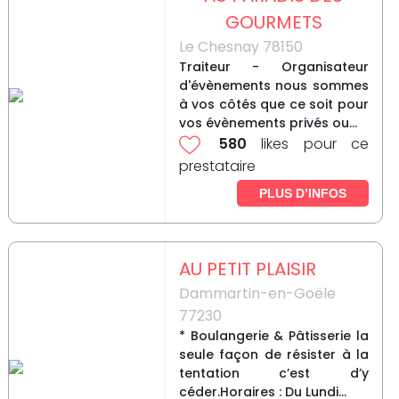
GOURMETS
Le Chesnay 78150
Traiteur - Organisateur
d'évènements nous sommes
à vos côtés que ce soit pour
vos évènements privés ou...
580
likes pour ce
prestataire
PLUS D’INFOS
AU PETIT PLAISIR
Dammartin-en-Goële
77230
* Boulangerie & Pâtisserie la
seule façon de résister à la
tentation c’est d’y
céder.Horaires : Du Lundi...