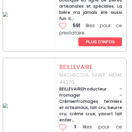
boutique en ligne de bières
artisanales et spéciales. La
bière n’a jamais été aussi
fun. Il...
591
likes pour ce
prestataire
PLUS D’INFOS
BEILLEVAIRE
MACHECOUL SAINT MÊME
44270
BEILLEVAIREProducteur -
Fromager -
CrémierFromages fermiers
et artisanaux, lait cru, beurre
cru, crème crue, yaourt lait
entier...
1
likes pour ce