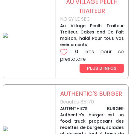
AU VILLAGE PEULH
TRAITEUR
NOISY LE SEC
Au Village Peulh Traiteur
Traiteur, Cakes and Co Fait
maison, halal Pour tous vos
événements
0
likes pour ce
prestataire
PLUS D’INFOS
AUTHENTIC'S BURGER
Beaufou 85170
AUTENTHIC'S BURGER
Authentic's burger est un
food truck proposant des
recettes de burgers, salades
et desserts tout à base de