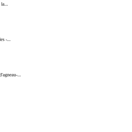
a...
s -...
'agneau-...