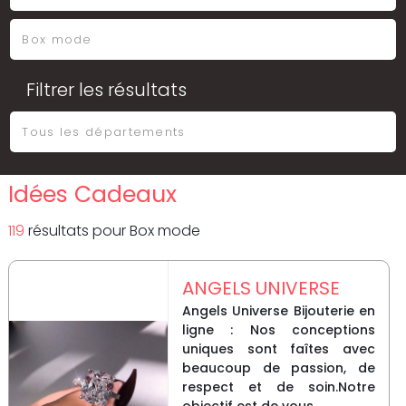
Filtrer les résultats
Idées Cadeaux
119
résultat
s
pour
Box mode
ANGELS UNIVERSE
Angels Universe Bijouterie en
ligne : Nos conceptions
uniques sont faîtes avec
beaucoup de passion, de
respect et de soin.Notre