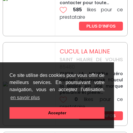
contacter pour toute...
585
likes pour ce
prestataire
PLUS D’INFOS
CUCUL LA MALINE
SAINT HILAIRE DE VOUHIS
85480
CUCUL LA MALINELe zéro
Ce site utilise des cookies pour vous offrir de
déchet décomplexé !!Cucul
meilleurs services. En poursuivant votre
la Maline est une marque
navigation, vous en acceptez l’utilisation.
pétillante et pleine...
en savoir plus
0
likes pour ce
prestataire
Accepter
PLUS D’INFOS