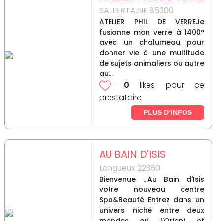
SALLERTAINE 85300
ATELIER PHIL DE VERREJe
fusionne mon verre à 1400°
avec un chalumeau pour
donner vie à une multitude
de sujets animaliers ou autre
au...
0
likes pour ce
prestataire
PLUS D’INFOS
AU BAIN D'ISIS
Langueux 22360
Bienvenue ...Au Bain d'Isis
votre nouveau centre
Spa&Beauté Entrez dans un
univers niché entre deux
mondes où l'Orient et