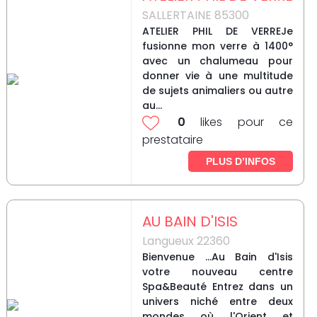
SALLERTAINE 85300
ATELIER PHIL DE VERREJe
fusionne mon verre à 1400°
avec un chalumeau pour
donner vie à une multitude
de sujets animaliers ou autre
au...
0
likes pour ce
prestataire
PLUS D’INFOS
AU BAIN D'ISIS
Langueux 22360
Bienvenue ...Au Bain d'Isis
votre nouveau centre
Spa&Beauté Entrez dans un
univers niché entre deux
mondes où l'Orient et