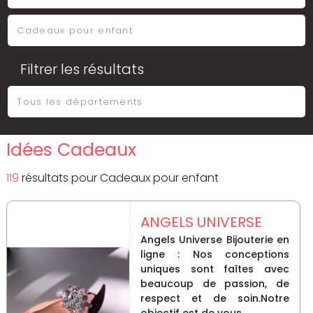
Filtrer les résultats
Idées Cadeaux
119
résultat
s
pour
Cadeaux pour enfant
ANGELS UNIVERSE
Angels Universe Bijouterie en
ligne : Nos conceptions
uniques sont faîtes avec
beaucoup de passion, de
respect et de soin.Notre