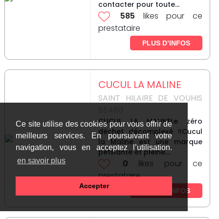
contacter pour toute...
585
likes pour ce
prestataire
PLUS D’INFOS
CUCUL LA MALINE
SAINT HILAIRE DE VOUHIS
85480
CUCUL LA MALINELe zéro
Ce site utilise des cookies pour vous offrir de
déchet décomplexé !!Cucul
meilleurs services. En poursuivant votre
la Maline est une marque
navigation, vous en acceptez l’utilisation.
pétillante et pleine...
en savoir plus
0
likes pour ce
prestataire
Accepter
PLUS D’INFOS