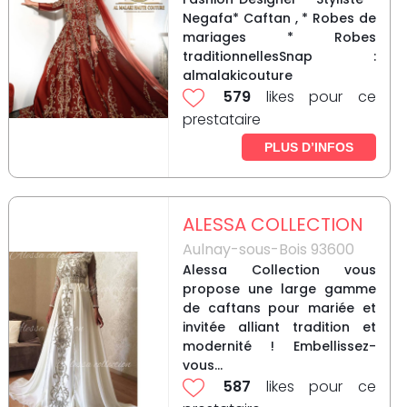
Negafa* Caftan , * Robes de
mariages * Robes
traditionnellesSnap :
almalakicouture
579
likes pour ce
prestataire
PLUS D’INFOS
ALESSA COLLECTION
Aulnay-sous-Bois 93600
Alessa Collection vous
propose une large gamme
de caftans pour mariée et
invitée alliant tradition et
modernité ! Embellissez-
vous...
587
likes pour ce