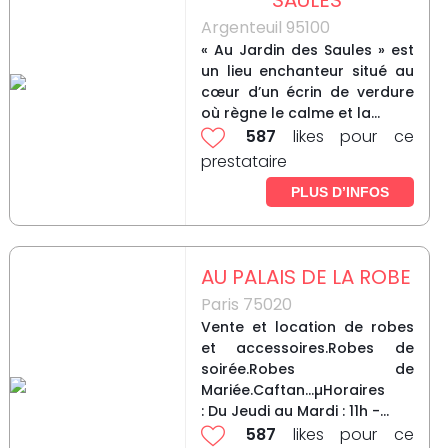
SAULES
Argenteuil 95100
« Au Jardin des Saules » est
un lieu enchanteur situé au
cœur d’un écrin de verdure
où règne le calme et la...
587
likes pour ce
prestataire
PLUS D’INFOS
AU PALAIS DE LA ROBE
Paris 75020
Vente et location de robes
et accessoires.Robes de
soirée.Robes de
Mariée.Caftan...µHoraires
: Du Jeudi au Mardi : 11h -...
587
likes pour ce