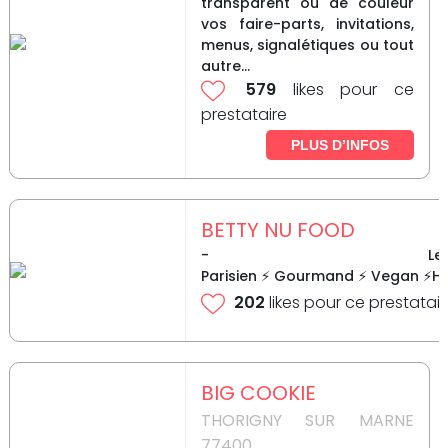
transparent ou de couleur
vos faire-parts, invitations,
menus, signalétiques ou tout
autre...
579
likes pour ce
prestataire
PLUS D’INFOS
BETTY NU FOOD
- Le t
Parisien ⚡ Gourmand ⚡ Vegan ⚡Hea
202
likes pour ce prestatair
BIG COOKIE
THORIGNY SUR MARNE
77400