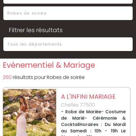
Filtrer les résultats
Evénementiel & Mariage
260
résultat
s
pour
Robes de soirée
A L'INFINI MARIAGE
Chelles 77500
- Robe de Mariée- Costume
de Marié- Cérémonie &
CocktailHoraires : Du Mardi
au Samedi : 10h - 19h Le