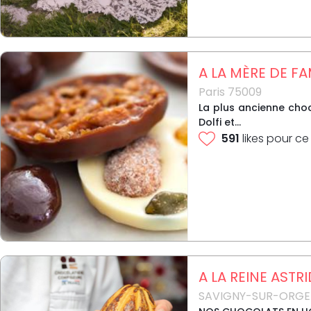
A LA MÈRE DE FA
Paris 75009
La plus ancienne choc
Dolfi et...
591
likes pour ce
A LA REINE ASTR
SAVIGNY-SUR-ORGE 