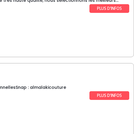
ès haute qualité, nous sélectionnons les meilleurs...
PLUS D’INFOS
onnellesSnap : almalakicouture
PLUS D’INFOS