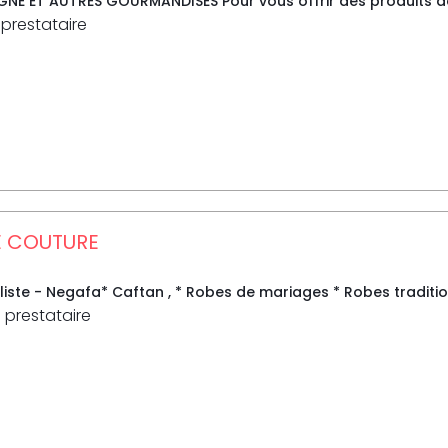
E ET AUTRES GOURMANDISES Pour vous offrir des produits de tr
 prestataire
E COUTURE
yliste - Negafa* Caftan , * Robes de mariages * Robes traditi
 prestataire