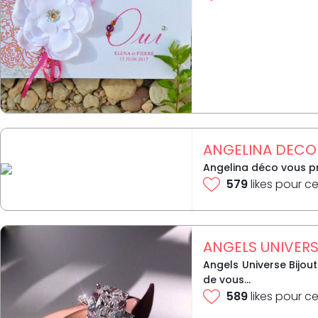
ANGELINA DECO
Angelina déco vous pr
579
likes pour ce
ANGELS UNIVER
Angels Universe Bijou
de vous...
589
likes pour ce