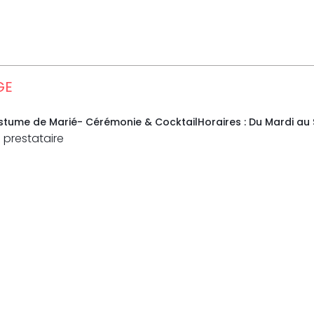
GE
tume de Marié- Cérémonie & CocktailHoraires : Du Mardi au Sam
 prestataire