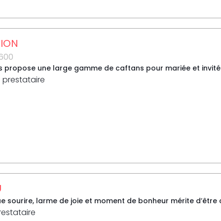
TION
3600
s propose une large gamme de caftans pour mariée et invitée a
 prestataire
U
 sourire, larme de joie et moment de bonheur mérite d’être ca
restataire