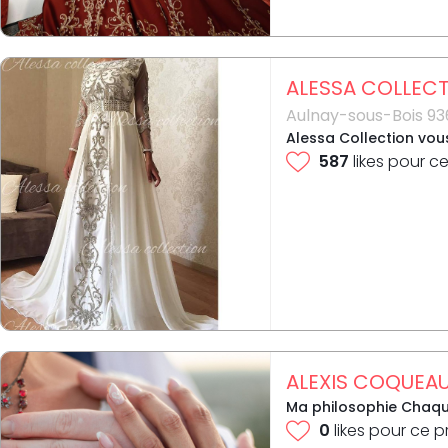
ALESSA COLLEC
Aulnay-sous-Bois 9
Alessa Collection vou
587
likes pour ce
ALEXIS COQUEA
Ma philosophie Chaque
0
likes pour ce p