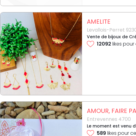
AMELITE
Levallois-Perret 923
Vente de bijoux de Cré
12092
likes pour
AMOUR, FAIRE P
Entrevennes 4700
Le moment est venu d’a
589
likes pour ce