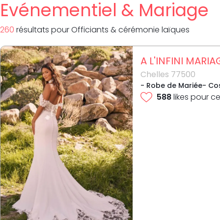
Evénementiel & Mariage
260
résultat
s
pour
Officiants & cérémonie laïques
A L'INFINI MARIA
Chelles 77500
- Robe de Mariée- Cos
588
likes pour ce