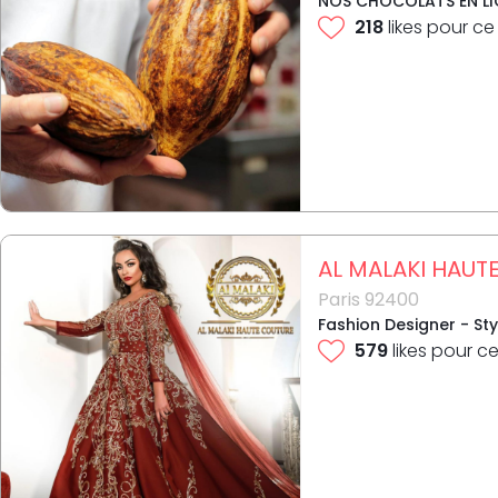
NOS CHOCOLATS EN LIGN
218
likes pour ce
AL MALAKI HAUT
Paris 92400
Fashion Designer - St
579
likes pour ce