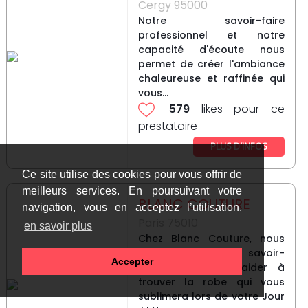
Cergy 95000
Notre savoir-faire
professionnel et notre
capacité d'écoute nous
permet de créer l'ambiance
chaleureuse et raffinée qui
vous...
579
likes pour ce
prestataire
PLUS D’INFOS
Ce site utilise des cookies pour vous offrir de
meilleurs services. En poursuivant votre
BLANC COUTURE
navigation, vous en acceptez l’utilisation.
Paris 75010
en savoir plus
Chez Blanc Couture, nous
mettons tout notre savoir-
Accepter
faire pour vous aider à
trouver la robe qui vous
sublimera lors de votre Jour