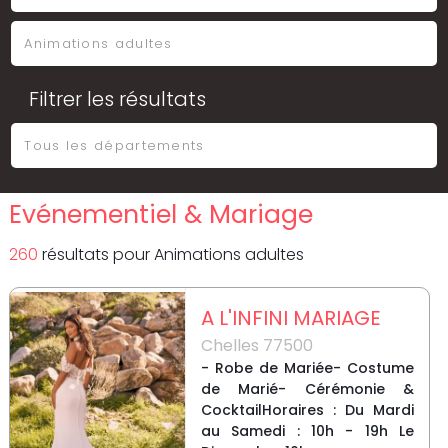
Filtrer les résultats
Evénementiel & Mariage
260
résultat
s
pour
Animations adultes
A L'INFINI MARIAGE
Chelles 77500
- Robe de Mariée- Costume
de Marié- Cérémonie &
CocktailHoraires : Du Mardi
au Samedi : 10h - 19h Le