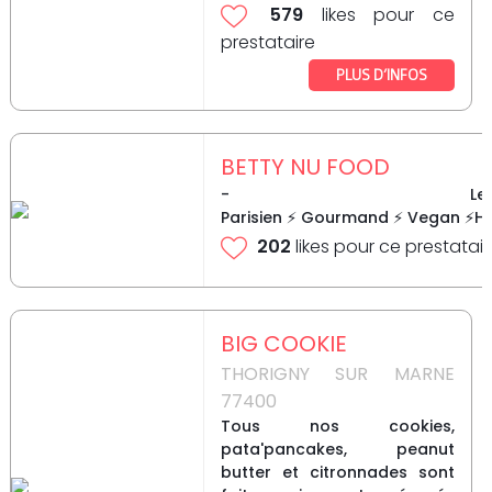
579
likes pour ce
prestataire
PLUS D’INFOS
BETTY NU FOOD
- Le t
Parisien ⚡ Gourmand ⚡ Vegan ⚡Hea
202
likes pour ce prestatair
BIG COOKIE
THORIGNY SUR MARNE
77400
Tous nos cookies,
pata'pancakes, peanut
butter et citronnades sont