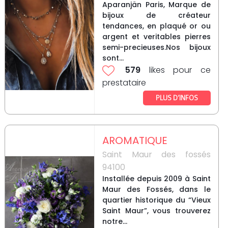
Aparanjän Paris, Marque de
bijoux de créateur
tendances, en plaqué or ou
argent et veritables pierres
semi-precieuses.Nos bijoux
sont...
579
likes pour ce
prestataire
PLUS D’INFOS
AROMATIQUE
Saint Maur des fossés
94100
Installée depuis 2009 à Saint
Maur des Fossés, dans le
quartier historique du “Vieux
Saint Maur”, vous trouverez
notre...