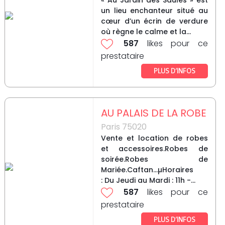
« Au Jardin des Saules » est
un lieu enchanteur situé au
cœur d’un écrin de verdure
où règne le calme et la...
587
likes pour ce
prestataire
PLUS D’INFOS
AU PALAIS DE LA ROBE
Paris 75020
Vente et location de robes
et accessoires.Robes de
soirée.Robes de
Mariée.Caftan...µHoraires
: Du Jeudi au Mardi : 11h -...
587
likes pour ce
prestataire
PLUS D’INFOS