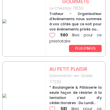
GOURMETS
Le Chesnay 78150
Traiteur - Organisateur
d'évènements nous sommes
à vos côtés que ce soit pour
vos évènements privés ou...
580
likes pour ce
prestataire
PLUS D’INFOS
AU PETIT PLAISIR
Dammartin-en-Goële
77230
* Boulangerie & Pâtisserie la
seule façon de résister à la
tentation c’est d’y
céder.Horaires : Du Lundi...
581
likes pour ce