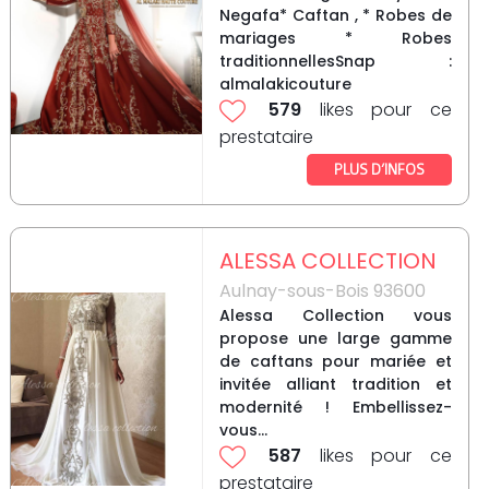
Negafa* Caftan , * Robes de
mariages * Robes
traditionnellesSnap :
almalakicouture
579
likes pour ce
prestataire
PLUS D’INFOS
ALESSA COLLECTION
Aulnay-sous-Bois 93600
Alessa Collection vous
propose une large gamme
de caftans pour mariée et
invitée alliant tradition et
modernité ! Embellissez-
vous...
587
likes pour ce
prestataire