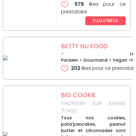
579
likes pour ce
prestataire
PLUS D’INFOS
BETTY NU FOOD
- Le t
Parisien ⚡ Gourmand ⚡ Vegan ⚡Hea
202
likes pour ce prestatair
BIG COOKIE
THORIGNY SUR MARNE
77400
Tous nos cookies,
pata'pancakes, peanut
butter et citronnades sont