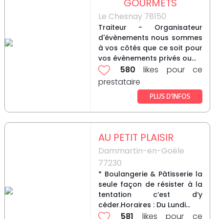
GOURMETS
Le Chesnay 78150
Traiteur - Organisateur
d'évènements nous sommes
à vos côtés que ce soit pour
vos évènements privés ou...
580
likes pour ce
prestataire
PLUS D’INFOS
AU PETIT PLAISIR
Dammartin-en-Goële
77230
* Boulangerie & Pâtisserie la
seule façon de résister à la
tentation c’est d’y
céder.Horaires : Du Lundi...
581
likes pour ce