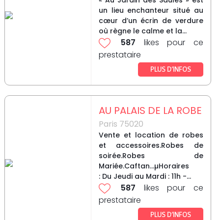
« Au Jardin des Saules » est
un lieu enchanteur situé au
cœur d’un écrin de verdure
où règne le calme et la...
587
likes pour ce
prestataire
PLUS D’INFOS
AU PALAIS DE LA ROBE
Paris 75020
Vente et location de robes
et accessoires.Robes de
soirée.Robes de
Mariée.Caftan...µHoraires
: Du Jeudi au Mardi : 11h -...
587
likes pour ce
prestataire
PLUS D’INFOS