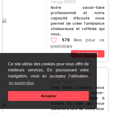
Cergy 95000
Notre savoir-faire
professionnel et notre
capacité d'écoute nous
permet de créer l'ambiance
chaleureuse et raffinée qui
vous...
579
likes pour ce
prestataire
PLUS D’INFOS
Ce site utilise des cookies pour vous offrir de
meilleurs services. En poursuivant votre
BLANC COUTURE
navigation, vous en acceptez l’utilisation.
Paris 75010
en savoir plus
Chez Blanc Couture, nous
mettons tout notre savoir-
Accepter
faire pour vous aider à
trouver la robe qui vous
sublimera lors de votre Jour