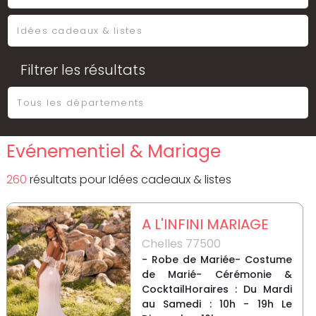
Filtrer les résultats
Evénementiel & Mariage
260
résultat
s
pour
Idées cadeaux & listes
A L'INFINI MARIAGE
Chelles 77500
- Robe de Mariée- Costume
de Marié- Cérémonie &
CocktailHoraires : Du Mardi
au Samedi : 10h - 19h Le