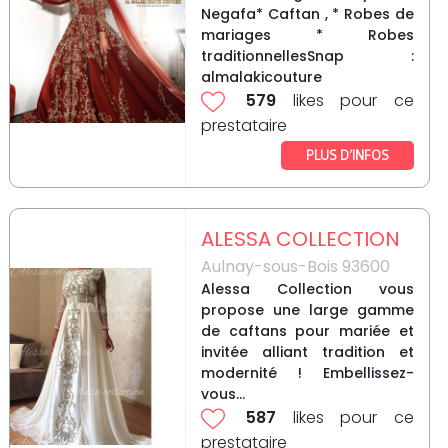
Negafa* Caftan , * Robes de
mariages * Robes
traditionnellesSnap :
almalakicouture
579
likes pour ce
prestataire
PLUS D’INFOS
ALESSA COLLECTION
Aulnay-sous-Bois 93600
Alessa Collection vous
propose une large gamme
de caftans pour mariée et
invitée alliant tradition et
modernité ! Embellissez-
vous...
587
likes pour ce
prestataire