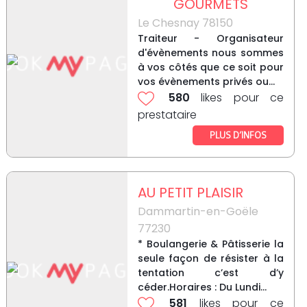
GOURMETS
Le Chesnay 78150
Traiteur - Organisateur
d'évènements nous sommes
à vos côtés que ce soit pour
vos évènements privés ou...
580
likes pour ce
prestataire
PLUS D’INFOS
AU PETIT PLAISIR
Dammartin-en-Goële
77230
* Boulangerie & Pâtisserie la
seule façon de résister à la
tentation c’est d’y
céder.Horaires : Du Lundi...
581
likes pour ce