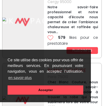
Cergy 95000
Notre savoir-faire
professionnel et notre
capacité d'écoute nous
permet de créer l'ambiance
chaleureuse et raffinée qui
vous...
579
likes pour ce
prestataire
PLUS D’INFOS
Ce site utilise des cookies pour vous offrir de
meilleurs services. En poursuivant votre
BLANC COUTURE
navigation, vous en acceptez l’utilisation.
Paris 75010
en savoir plus
Chez Blanc Couture, nous
mettons tout notre savoir-
Accepter
faire pour vous aider à
trouver la robe qui vous
sublimera lors de votre Jour