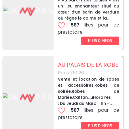
« Au Jardin des Saules » est
un lieu enchanteur situé au
cœur d’un écrin de verdure
où règne le calme et la...
587
likes pour ce
prestataire
PLUS D’INFOS
AU PALAIS DE LA ROBE
Paris 75020
Vente et location de robes
et accessoires.Robes de
soirée.Robes de
Mariée.Caftan...µHoraires
: Du Jeudi au Mardi : 11h -...
587
likes pour ce
prestataire
PLUS D’INFOS