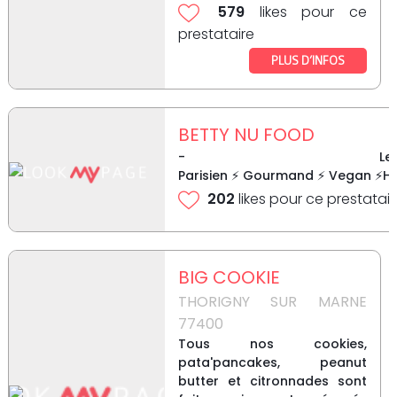
579
likes pour ce
prestataire
PLUS D’INFOS
BETTY NU FOOD
- Le t
Parisien ⚡ Gourmand ⚡ Vegan ⚡Hea
202
likes pour ce prestatair
BIG COOKIE
THORIGNY SUR MARNE
77400
Tous nos cookies,
pata'pancakes, peanut
butter et citronnades sont