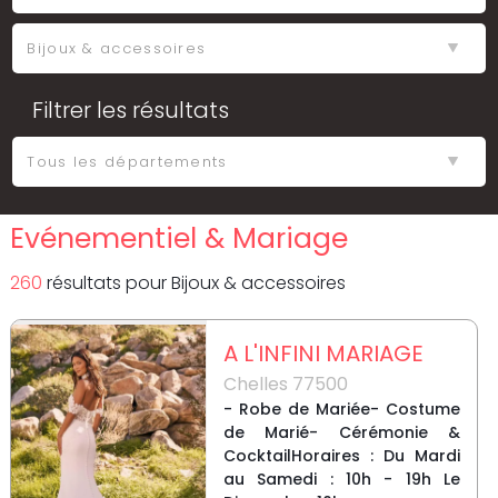
Filtrer les résultats
Evénementiel & Mariage
260
résultat
s
pour
Bijoux & accessoires
A L'INFINI MARIAGE
Chelles 77500
- Robe de Mariée- Costume
de Marié- Cérémonie &
CocktailHoraires : Du Mardi
au Samedi : 10h - 19h Le