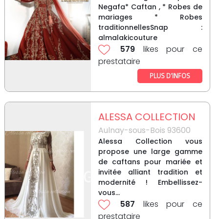
Negafa* Caftan , * Robes de
mariages * Robes
traditionnellesSnap :
almalakicouture
579
likes pour ce
prestataire
PLUS D’INFOS
ALESSA COLLECTION
Aulnay-sous-Bois 93600
Alessa Collection vous
propose une large gamme
de caftans pour mariée et
invitée alliant tradition et
modernité ! Embellissez-
vous...
587
likes pour ce
prestataire