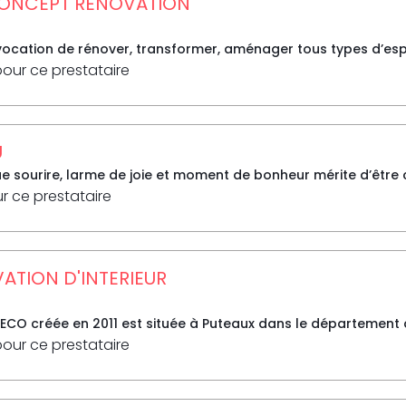
ONCEPT RENOVATION
vocation de rénover, transformer, aménager tous types d’espa
pour ce prestataire
U
 sourire, larme de joie et moment de bonheur mérite d’être ca
ur ce prestataire
TION D'INTERIEUR
CO créée en 2011 est située à Puteaux dans le département de
pour ce prestataire