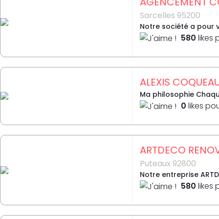
AGENCEMENT C
Sarcelles 95200
Notre société a pour 
580
likes 
ALEXIS COQUEA
Ma philosophie Chaque
0
likes po
ARTDECO RENOVA
Puteaux 92800
Notre entreprise ARTDE
580
likes 