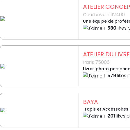
ATELIER CONCE
Courbevoie 92400
Une équipe de profess
580
likes 
ATELIER DU LIVRE
Paris 75006
Livres photo personnal
579
likes 
BAYA
Tapis et Accessoires 
201
likes 