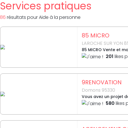
Services pratiques
86
résultat
s
pour
Aide à la personne
85 MICRO
LAROCHE SUR YON 8
85 MICRO Vente et main
201
likes 
9RENOVATION
Domons 95330
Vous avez un projet de
580
likes 