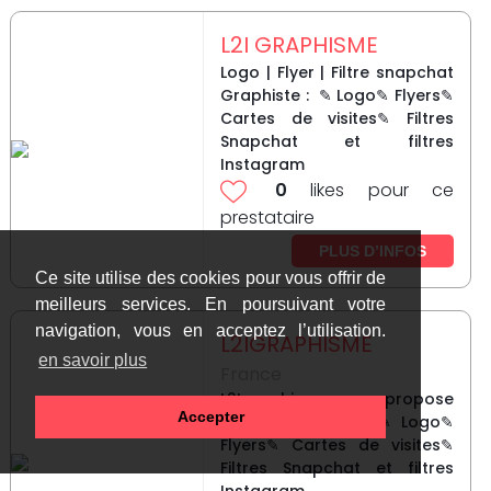
L2I GRAPHISME
Logo | Flyer | Filtre snapchat
Graphiste : ✎ Logo✎ Flyers✎
Cartes de visites✎ Filtres
Snapchat et filtres
Instagram
0
likes pour ce
prestataire
PLUS D’INFOS
Ce site utilise des cookies pour vous offrir de
meilleurs services. En poursuivant votre
navigation, vous en acceptez l’utilisation.
L2IGRAPHISME
en savoir plus
France
L2Igraphisme vous propose
Accepter
la confection de: ✎ Logo✎
Flyers✎ Cartes de visites✎
Filtres Snapchat et filtres