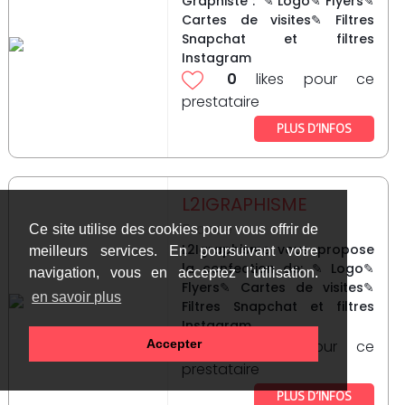
Graphiste : ✎ Logo✎ Flyers✎
Cartes de visites✎ Filtres
Snapchat et filtres
Instagram
0
likes pour ce
prestataire
PLUS D’INFOS
L2IGRAPHISME
France
Ce site utilise des cookies pour vous offrir de
L2Igraphisme vous propose
meilleurs services. En poursuivant votre
la confection de: ✎ Logo✎
navigation, vous en acceptez l’utilisation.
Flyers✎ Cartes de visites✎
en savoir plus
Filtres Snapchat et filtres
Instagram.
0
likes pour ce
Accepter
prestataire
PLUS D’INFOS