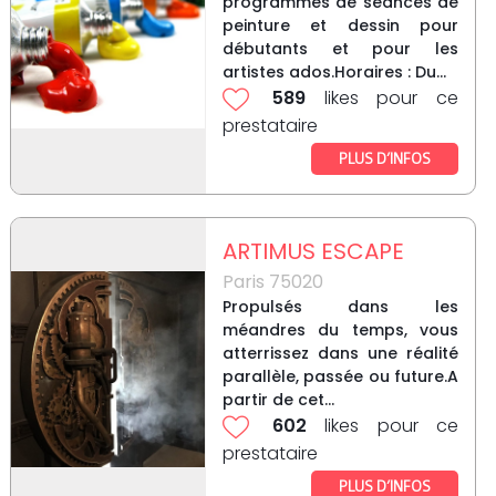
programmes de seances de
peinture et dessin pour
débutants et pour les
artistes ados.Horaires : Du...
589
likes pour ce
prestataire
PLUS D’INFOS
ARTIMUS ESCAPE
Paris 75020
Propulsés dans les
méandres du temps, vous
atterrissez dans une réalité
parallèle, passée ou future.A
partir de cet...
602
likes pour ce
prestataire
PLUS D’INFOS