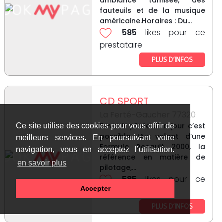
ambiance tamisée, des
fauteuils et de la musique
américaine.Horaires : Du...
585
likes pour ce
prestataire
PLUS D’INFOS
CD SPORT
La Ferté-Gaucher 77320
Devenir pilote d’un jour c’est
Ce site utilise des cookies pour vous offrir de
possible !Au volant d’une
meilleurs services. En poursuivant votre
Formule Renault 2000, la
navigation, vous en acceptez l’utilisation.
référence en matière de
en savoir plus
pilotage,...
585
likes pour ce
Accepter
prestataire
PLUS D’INFOS