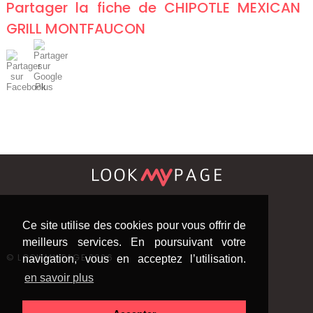
Partager la fiche de
CHIPOTLE MEXICAN
GRILL MONTFAUCON
Ce site utilise des cookies pour vous offrir de
meilleurs services. En poursuivant votre
©
LOOK MY PAGE 2026
navigation, vous en acceptez l’utilisation.
en savoir plus