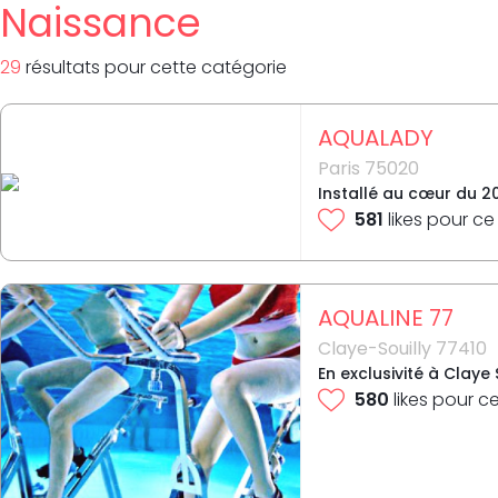
Naissance
29
résultat
s
pour
cette catégorie
AQUALADY
Paris 75020
Installé au cœur du 2
581
likes pour ce
AQUALINE 77
Claye-Souilly 77410
En exclusivité à Clay
580
likes pour c