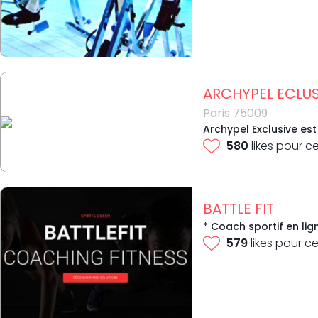
ARCHYPEL ECLUS
Paris 75009
Archypel Exclusive es
580
likes pour c
BATTLE FIT
* Coach sportif en lig
579
likes pour ce