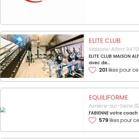
ELITE CLUB
Maisons-Alfort 947
ELITE CLUB MAISON ALF
avec de...
201
likes pour ce
EQUILIFORME
Asnière-sur-Seine 9
FABIENNE votre coach s
579
likes pour ce