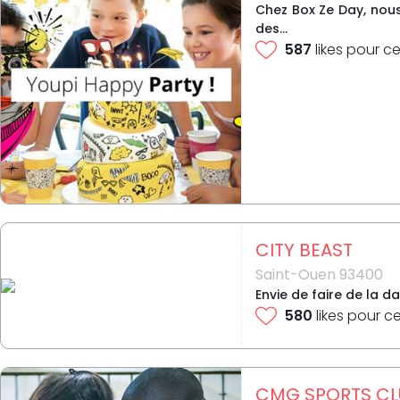
Chez Box Ze Day, nous
des...
587
likes pour ce
CITY BEAST
Saint-Ouen 93400
Envie de faire de la d
580
likes pour c
CMG SPORTS CL