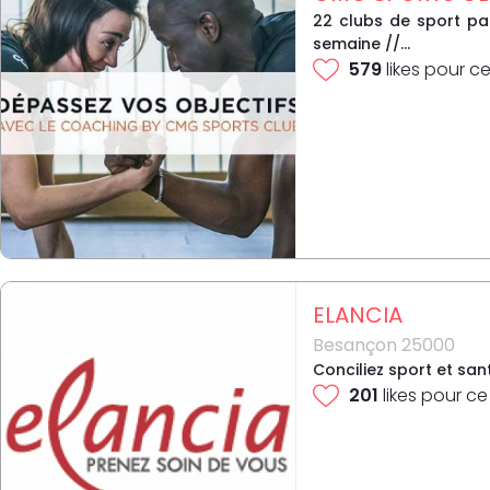
22 clubs de sport par
semaine //...
579
likes pour ce
ELANCIA
Besançon 25000
Conciliez sport et san
201
likes pour ce