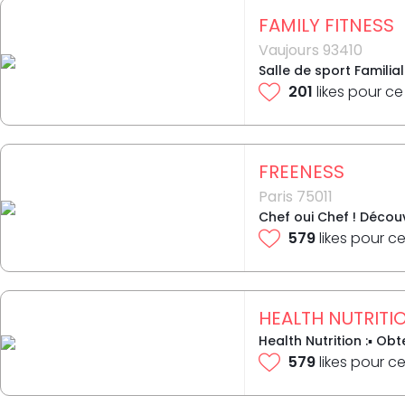
FAMILY FITNESS
Vaujours 93410
Salle de sport Familial
201
likes pour ce
FREENESS
Paris 75011
Chef oui Chef ! Décou
579
likes pour ce
HEALTH NUTRITI
Health Nutrition :▪️ Ob
579
likes pour ce