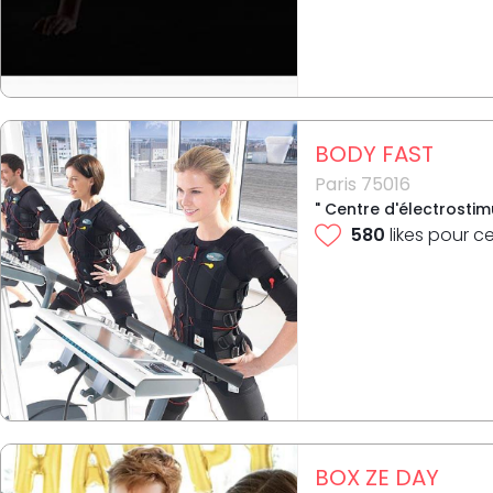
BODY FAST
Paris 75016
" Centre d'électrostim
580
likes pour c
BOX ZE DAY