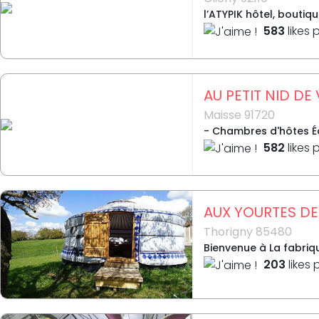
l’ATYPIK hôtel, boutiq
583
likes 
AU PETIT NID DE
Maisse 91720
- Chambres d'hôtes Éq
582
likes 
AUX YOURTES DE
Thorigny 85480
Bienvenue à La fabriqu
203
likes 