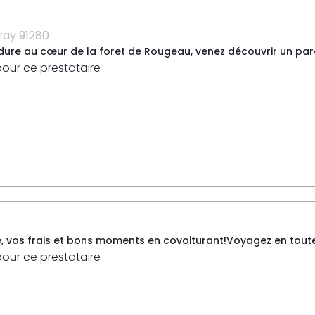
ray 91280
dure au cœur de la foret de Rougeau, venez découvrir un parc d’
pour ce prestataire
e, vos frais et bons moments en covoiturant!Voyagez en toute
pour ce prestataire