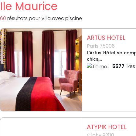
Ile Maurice
60
résultat
s
pour
Villa avec piscine
ARTUS HOTEL
Paris 75006
L'Artus Hôtel se com
chics,...
5577
likes
ATYPIK HOTEL
Clichy 92110