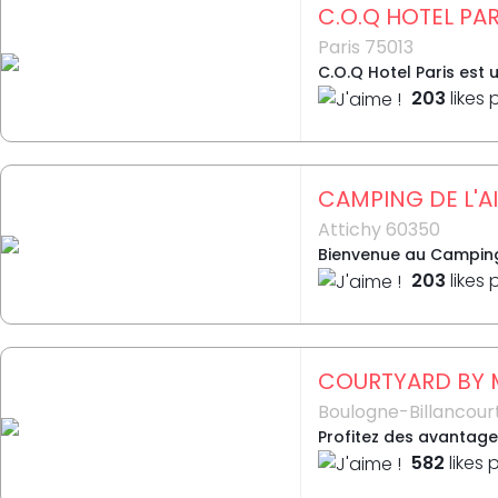
C.O.Q HOTEL PARI
Paris 75013
C.O.Q Hotel Paris est 
203
likes 
CAMPING DE L'A
Attichy 60350
Bienvenue au Camping 
203
likes 
COURTYARD BY 
Boulogne-Billancour
Profitez des avantage
582
likes 