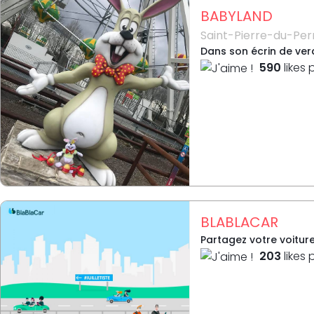
BABYLAND
Saint-Pierre-du-Per
Dans son écrin de ver
590
likes 
BLABLACAR
Partagez votre voitur
203
likes 