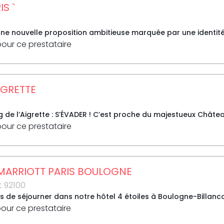
S `
une nouvelle proposition ambitieuse marquée par une identité p
pour ce prestataire
IGRETTE
de l’Aigrette : S’ÉVADER ! C’est proche du majestueux Châtea
pour ce prestataire
MARRIOTT PARIS BOULOGNE
t 92100
s de séjourner dans notre hôtel 4 étoiles à Boulogne-Billanco
pour ce prestataire