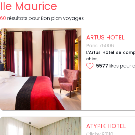
Ile Maurice
60
résultat
s
pour
Bon plan voyages
ARTUS HOTEL
Paris 75006
L'Artus Hôtel se com
chics,...
5577
likes pour 
ATYPIK HOTEL
Clichy 92110