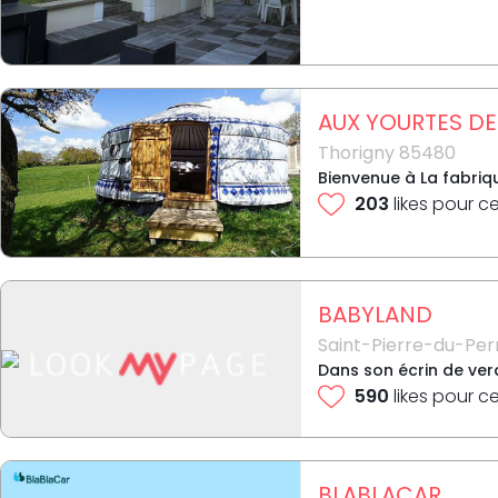
AUX YOURTES DE
Thorigny 85480
Bienvenue à La fabriqu
203
likes pour c
BABYLAND
Saint-Pierre-du-Per
Dans son écrin de ver
590
likes pour c
BLABLACAR