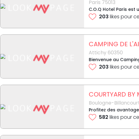
Paris 75013
C.O.Q Hotel Paris est 
203
likes pour c
CAMPING DE L'A
Attichy 60350
Bienvenue au Camping 
203
likes pour c
COURTYARD BY 
Boulogne-Billancour
Profitez des avantage
582
likes pour ce