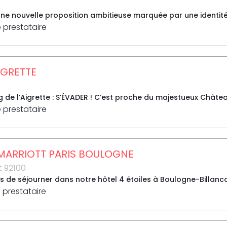
une nouvelle proposition ambitieuse marquée par une identité p
e prestataire
IGRETTE
de l’Aigrette : S’ÉVADER ! C’est proche du majestueux Châtea
e prestataire
MARRIOTT PARIS BOULOGNE
t 92100
s de séjourner dans notre hôtel 4 étoiles à Boulogne-Billanco
 prestataire