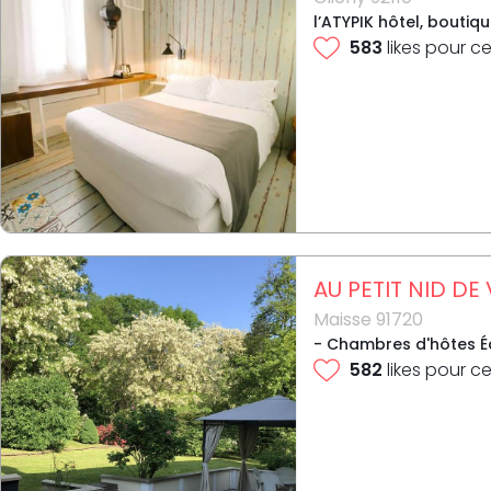
l’ATYPIK hôtel, boutiq
583
likes pour ce
AU PETIT NID DE
Maisse 91720
- Chambres d'hôtes Éq
582
likes pour ce