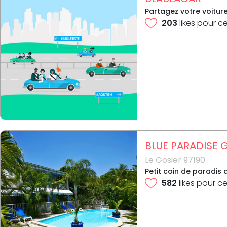
Partagez votre voitur
203
likes pour c
BLUE PARADISE
Le Gosier 97190
Petit coin de paradis 
582
likes pour ce