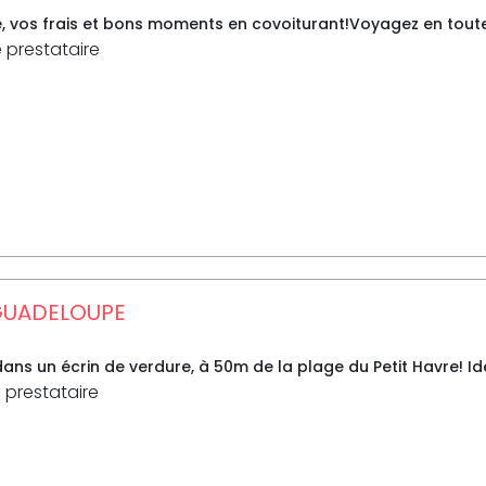
e, vos frais et bons moments en covoiturant!Voyagez en toute
e prestataire
 GUADELOUPE
dans un écrin de verdure, à 50m de la plage du Petit Havre! Id
 prestataire