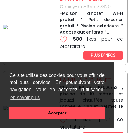
Choisy-en-Brie 77320
-Maison d'hôte* Wi-Fi
gratuit * Petit déjeuner
gratuit * Piscine extérieure *
Adapté aux enfants *...
580
likes pour ce
prestataire
PLUS D’INFOS
Ce site utilise des cookies pour vous offrir de
LA VILLA B CHALET
meilleurs services. En poursuivant votre
Chalet 160m², 20.000m2 ,
navigation, vous en acceptez l’utilisation.
piscine de 10 mètres et
en savoir plus
jacuzzi chauffés toute
l’année.Le Chalet permet le
couchage pour 15...
Accepter
1
likes pour ce
prestataire