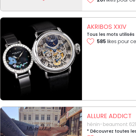
AKRIBOS XXIV
Tous les mots utilisés
585
likes pour ce
ALLURE ADDICT
hénin-beaumont 621
* Découvrez toutes le