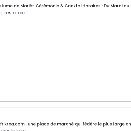
tume de Marié- Cérémonie & CocktailHoraires : Du Mardi au Sam
 prestataire
ikrea.com , une place de marché qui fédère le plus large choi
 prestataire