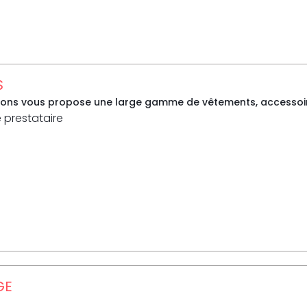
S
sons vous propose une large gamme de vêtements, accessoire
e prestataire
GE