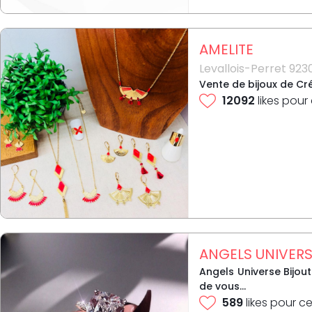
AMELITE
Levallois-Perret 923
Vente de bijoux de Cré
12092
likes pour
ANGELS UNIVER
Angels Universe Bijou
de vous...
589
likes pour ce