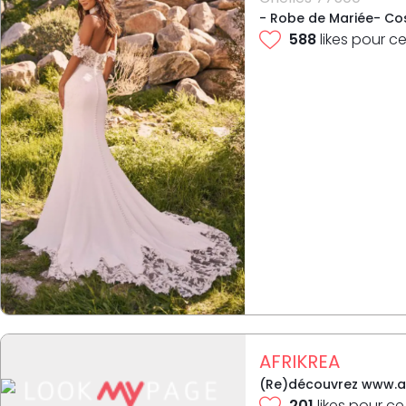
- Robe de Mariée- Cos
588
likes pour ce
AFRIKREA
(Re)découvrez www.afr
201
likes pour ce