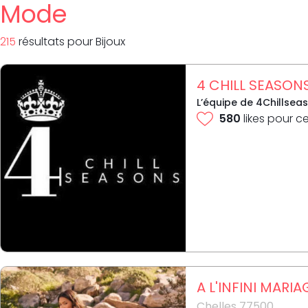
Mode
215
résultat
s
pour
Bijoux
4 CHILL SEASON
L’équipe de 4Chillsea
580
likes pour c
A L'INFINI MARIA
Chelles 77500