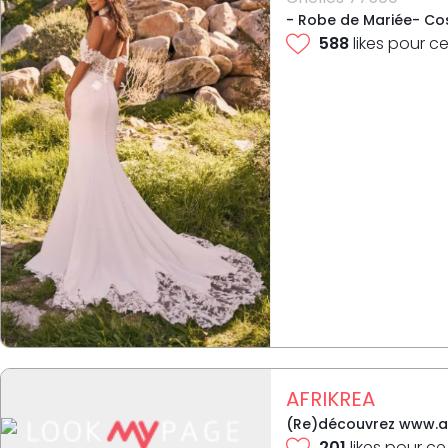
- Robe de Mariée- Cos
588
likes pour ce
AFRIKREA
(Re)découvrez www.afr
201
likes pour ce