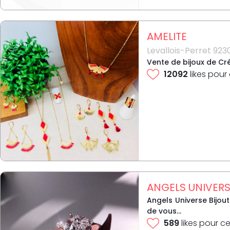
AMELITE
Levallois-Perret 923
Vente de bijoux de Cré
12092
likes pour
ANGELS UNIVER
Angels Universe Bijou
de vous...
589
likes pour ce