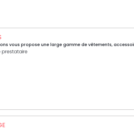
S
sons vous propose une large gamme de vêtements, accessoire
e prestataire
GE