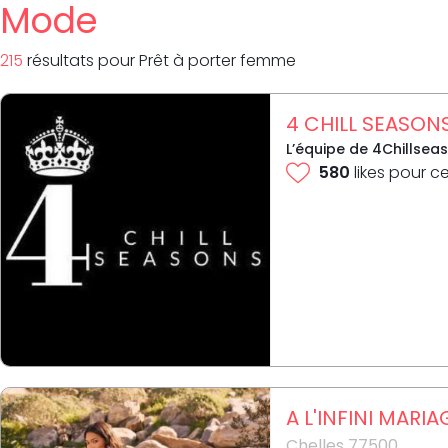
Mode
215
résultat
s
pour
Prêt à porter femme
4 CHILL SEASON
L’équipe de 4Chillsea
580
likes pour c
A L'INFINI MARIA
Chelles 77500