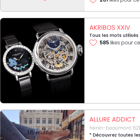
AKRIBOS XXIV
Tous les mots utilisés
585
likes pour ce
ALLURE ADDICT
hénin-beaumont 621
* Découvrez toutes le