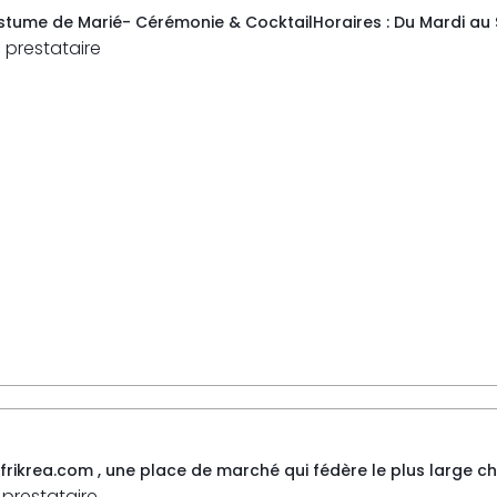
tume de Marié- Cérémonie & CocktailHoraires : Du Mardi au Sam
 prestataire
ikrea.com , une place de marché qui fédère le plus large choi
 prestataire