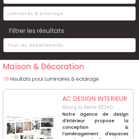
Filtrer les résultats
Maison & Décoration
79
résultat
s
pour
Luminaires & eclairage
AC DESIGN INTERIEUR
Bourg la Reine 92340
Notre agence de design
d’intérieur propose la
conception &
l’aménagement d’espaces