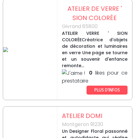
ATELIER DE VERRE '
SION COLORÉE
Givrand 85800
ATELIER VERRE ' SION
COLORÉECréatrice d'objets
de décoration et luminaires
en verre Une page se tourne
et un souvenir d'enfance
remonte...
0
likes pour ce
prestataire
PLUS D’INFOS
ATELIER DOMI
Montgeron 91230
Un Designer Floral passonné
et autodidacte qui réalise