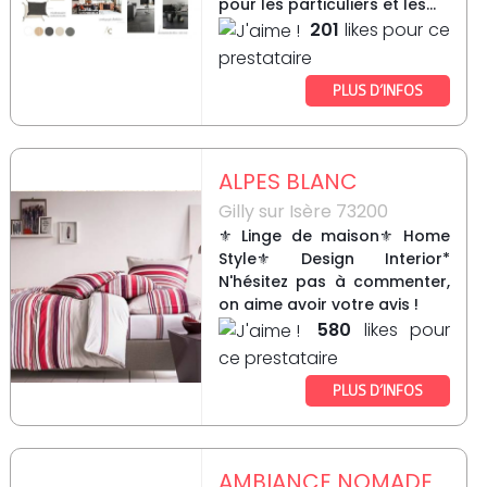
pour les particuliers et les...
201
likes pour ce
prestataire
PLUS D’INFOS
ALPES BLANC
Gilly sur Isère 73200
⚜ Linge de maison⚜ Home
Style⚜ Design Interior*
N'hésitez pas à commenter,
on aime avoir votre avis !
580
likes pour
ce prestataire
PLUS D’INFOS
AMBIANCE NOMADE