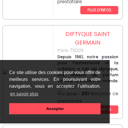
prestataire
PLUS D’INFOS
DIPTYQUE SAINT
GERMAIN
Paris 75005
Depuis 1961, notre passion
pour l'authenticité et la
création a fait de diptyque,
Ce site utilise des cookies pour vous offrir de
une maison de parfum
meilleurs services. En poursuivant votre
connue à travers le monde.
navigation, vous en acceptez l’utilisation.
Parfums...
201
likes pour ce
en savoir plus
prestataire
Accepter
PLUS D’INFOS