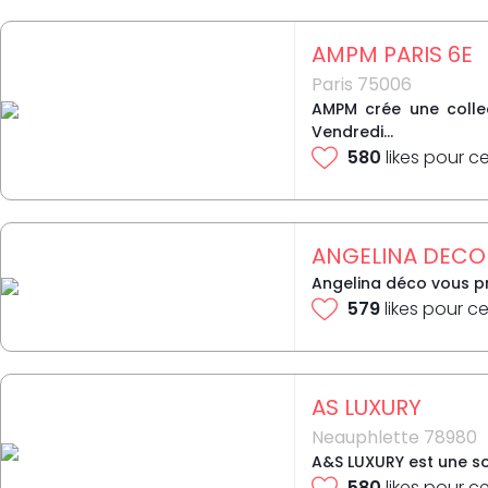
AMPM PARIS 6E
Paris 75006
AMPM crée une collec
Vendredi...
580
likes pour c
ANGELINA DECO
Angelina déco vous pr
579
likes pour ce
AS LUXURY
Neauphlette 78980
A&S LUXURY est une soc
580
likes pour c