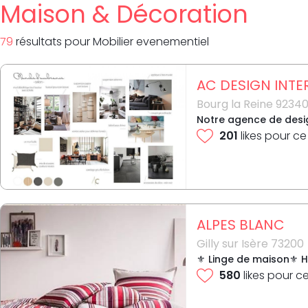
Maison & Décoration
79
résultat
s
pour
Mobilier evenementiel
AC DESIGN INTE
Bourg la Reine 9234
Notre agence de desig
201
likes pour ce
ALPES BLANC
Gilly sur Isère 73200
⚜ Linge de maison⚜ Ho
580
likes pour c