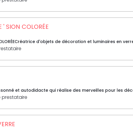
E ' SION COLORÉE
COLORÉECréatrice d'objets de décoration et luminaires en verr
restataire
sonné et autodidacte qui réalise des merveilles pour les déco
e prestataire
 VERRE