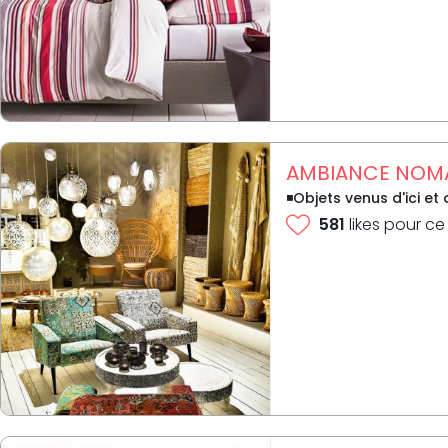
AMBIANCE NOM
◾Objets venus d'ici et 
581
likes pour ce