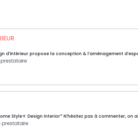
RIEUR
0
n d’intérieur propose la conception & l’aménagement d’espaces
 prestataire
me Style⚜ Design Interior* N'hésitez pas à commenter, on aim
e prestataire