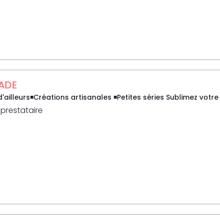
ADE
d'ailleurs◾Créations artisanales ◾Petites séries Sublimez votre 
 prestataire