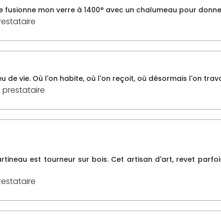
Je fusionne mon verre à 1400° avec un chalumeau pour donner v
restataire
u de vie. Où l'on habite, où l'on reçoit, où désormais l'on travai
 prestataire
rtineau est tourneur sur bois. Cet artisan d'art, revet parf
restataire